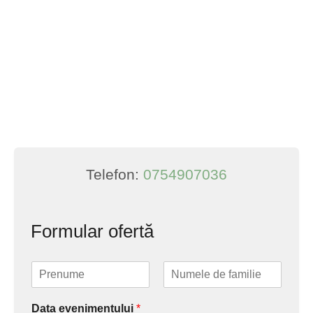
Telefon:
0754907036
Formular ofertă
N
u
F
L
m
i
a
Data evenimentului
*
e