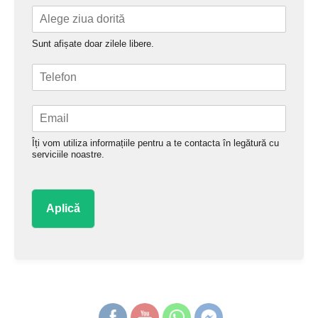
r
s
l
s
t
e
t
t
Sunt afișate doar zilele libere.
ă
u
T
*
e
l
E
e
m
f
a
o
Îți vom utiliza informațiile pentru a te contacta în legătură cu
i
n
serviciile noastre.
l
*
*
Aplică