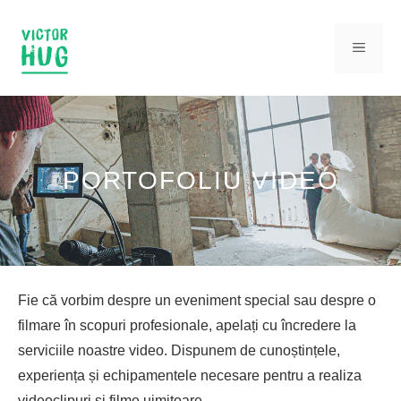
Sari
la
MENI
conținut
PORTOFOLIU VIDEO
Fie că vorbim despre un eveniment special sau despre o
filmare în scopuri profesionale, apelați cu încredere la
serviciile noastre video. Dispunem de cunoștințele,
experiența și echipamentele necesare pentru a realiza
videoclipuri și filme uimitoare.